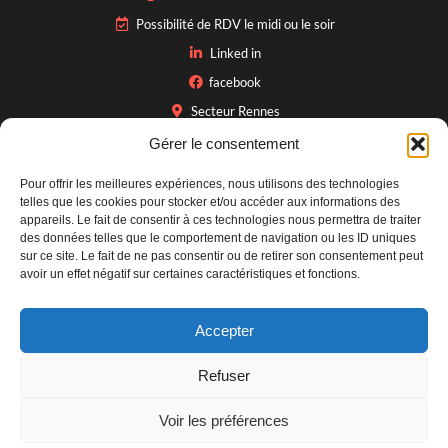
Possibilité de RDV le midi ou le soir
Linked in
facebook
Secteur Rennes
Gérer le consentement
Pour offrir les meilleures expériences, nous utilisons des technologies
INFOS PRATIQUES
telles que les cookies pour stocker et/ou accéder aux informations des
appareils. Le fait de consentir à ces technologies nous permettra de traiter
Contact
des données telles que le comportement de navigation ou les ID uniques
sur ce site. Le fait de ne pas consentir ou de retirer son consentement peut
Mentions légales
avoir un effet négatif sur certaines caractéristiques et fonctions.
Politique de confidentialité
Accepter
Refuser
Voir les préférences
Création du site :
Julien Cohignac
&
Margaux Magny