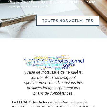
Accueil
»
Non classé
»
ENQUETE NATIONALE INEDITE sur le bilan
de compétences et ses impacts
TOUTES NOS ACTUALITÉS
Nuage de mots issue de l’enquête :
les bénéficiaires évoquent
spontanément des dimensions très
positives lorsqu’ils pensent aux
bilans de compétences.
La
FFPABC,
l
es Acteurs de la Compétence, le