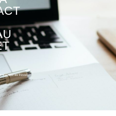
ACT
AU
ET
« Vieillir au travail,