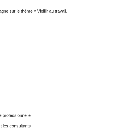
gne sur le thème « Vieillir au travail,
e professionnelle
et les consultants