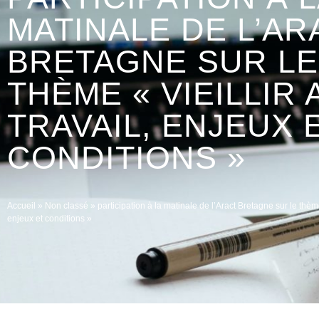
MATINALE DE L’AR
BRETAGNE SUR LE
THÈME « VIEILLIR 
TRAVAIL, ENJEUX 
CONDITIONS »
Accueil
»
Non classé
»
participation à la matinale de l’Aract Bretagne sur le thème 
enjeux et conditions »