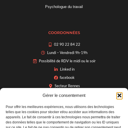
Psychologue du travail
COORDONNÉES
02 90 22 84 22
Lundi – Vendredi 9h-19h
Possibilité de RDV le midi ou le soir
Linked in
facebook
Secteur Rennes
Gérer le consentement
Pour offrir les meilleures expériences, nous utilisons des technologies
INFOS PRATIQUES
telles que les cookies pour stocker et/ou accéder aux informations des
appareils. Le fait de consentir à ces technologies nous permettra de traiter
Contact
des données telles que le comportement de navigation ou les ID uniques
sur ce site. Le fait de ne pas consentir ou de retirer son consentement peut