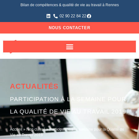
Bilan de compétences & qualité de vie au travail à Rennes
02 90 22 84 22
NOUS CONTACTER
ACTUALITÉS
PARTICIPATION À LA SEMAINE POUR
LA QUALITÉ DE VIE AU TRAVAIL 2019
Accueil
»
Non classé
»
Participation à la semaine pour la Qualité de
Vie au Travail 2019