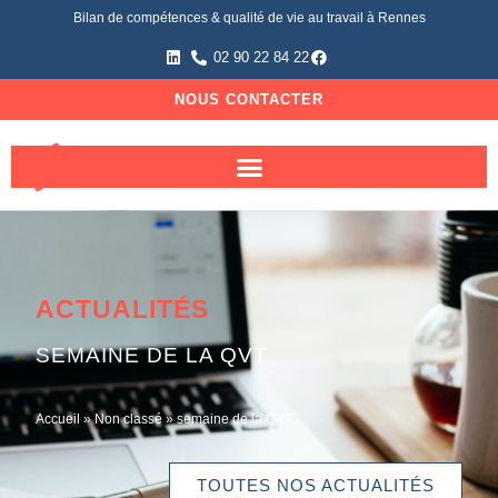
Bilan de compétences & qualité de vie au travail à Rennes
02 90 22 84 22
NOUS CONTACTER
ACTUALITÉS
SEMAINE DE LA QVT
Accueil
»
Non classé
»
semaine de la QVT
TOUTES NOS ACTUALITÉS