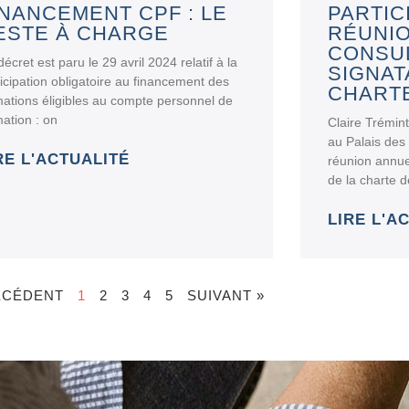
INANCEMENT CPF : LE
PARTIC
ESTE À CHARGE
RÉUNI
CONSU
écret est paru le 29 avril 2024 relatif à la
SIGNAT
ticipation obligatoire au financement des
CHART
mations éligibles au compte personnel de
mation : on
Claire Trémint
au Palais des
RE L'ACTUALITÉ
réunion annue
de la charte d
LIRE L'A
ÉCÉDENT
1
2
3
4
5
SUIVANT »