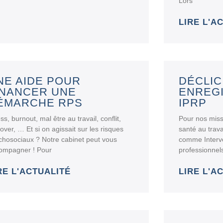
Lors
LIRE L'A
NE AIDE POUR
DÉCLIC
INANCER UNE
ENREG
ÉMARCHE RPS
IPRP
ss, burnout, mal être au travail, conflit,
Pour nos miss
over, … Et si on agissait sur les risques
santé au trava
chosociaux ? Notre cabinet peut vous
comme Interve
ompagner ! Pour
professionnels
RE L'ACTUALITÉ
LIRE L'A